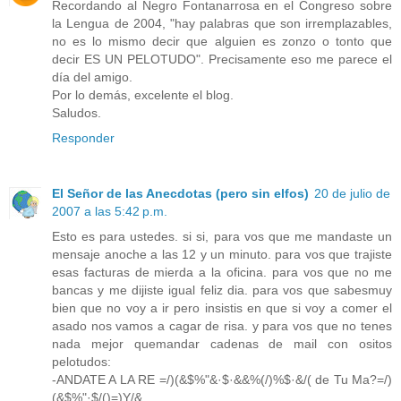
Recordando al Negro Fontanarrosa en el Congreso sobre
la Lengua de 2004, "hay palabras que son irremplazables,
no es lo mismo decir que alguien es zonzo o tonto que
decir ES UN PELOTUDO". Precisamente eso me parece el
día del amigo.
Por lo demás, excelente el blog.
Saludos.
Responder
El Señor de las Anecdotas (pero sin elfos)
20 de julio de
2007 a las 5:42 p.m.
Esto es para ustedes. si si, para vos que me mandaste un
mensaje anoche a las 12 y un minuto. para vos que trajiste
esas facturas de mierda a la oficina. para vos que no me
bancas y me dijiste igual feliz dia. para vos que sabesmuy
bien que no voy a ir pero insistis en que si voy a comer el
asado nos vamos a cagar de risa. y para vos que no tenes
nada mejor quemandar cadenas de mail con ositos
pelotudos:
-ANDATE A LA RE =/)(&$%"&·$·&&%(/)%$·&/( de Tu Ma?=/)
(&$%"·$/()=)Y/&