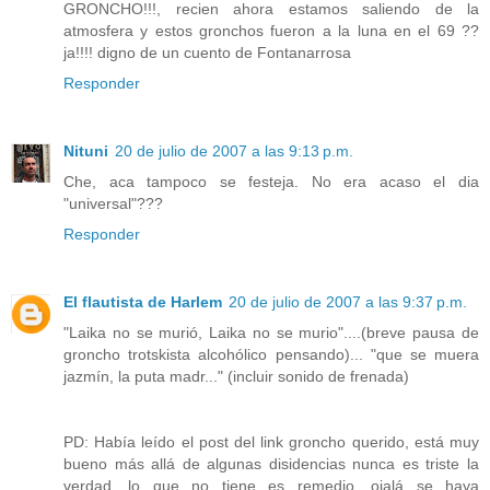
GRONCHO!!!, recien ahora estamos saliendo de la
atmosfera y estos gronchos fueron a la luna en el 69 ??
ja!!!! digno de un cuento de Fontanarrosa
Responder
Nituni
20 de julio de 2007 a las 9:13 p.m.
Che, aca tampoco se festeja. No era acaso el dia
"universal"???
Responder
El flautista de Harlem
20 de julio de 2007 a las 9:37 p.m.
"Laika no se murió, Laika no se murio"....(breve pausa de
groncho trotskista alcohólico pensando)... "que se muera
jazmín, la puta madr..." (incluir sonido de frenada)
PD: Había leído el post del link groncho querido, está muy
bueno más allá de algunas disidencias nunca es triste la
verdad, lo que no tiene es remedio, ojalá se haya