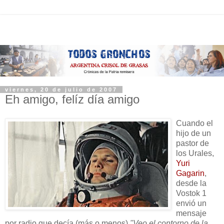
viernes, 20 de julio de 2007
Eh amigo, felíz día amigo
Cuando el
hijo de un
pastor de
los Urales,
Yuri
Gagarin
,
desde la
Vostok 1
envió un
mensaje
por radio que decía (más o menos)
"Veo el contorno de la